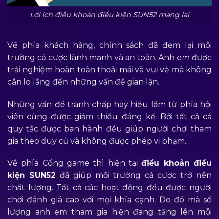
Lợi ích điều khoản điều kiện SUN52 mang lại
Về phía khách hàng, chính sách đã đem lại môi
trường cá cược lành mạnh và an toàn. Anh em được
trải nghiệm hoàn toàn thoải mái và vui vẻ mà không
cần lo lắng đến những vấn đề gian lận.
Những vấn đề tranh chấp hay hiểu lầm từ phía hội
viên cũng được giảm thiểu đáng kể. Bởi tất cả cả
quy tắc được ban hành đều giúp người chơi tham
gia theo duy củ và không được phép vi phạm.
Về phía Cổng game thì hiện tại
điều khoản điều
kiện SUN52
đã giúp môi trường cá cược trở nên
chất lượng. Tất cả các hoạt động đều được người
chơi đánh giá cao với mọi khía cạnh. Do đó mà số
lượng anh em tham gia hiện đang tăng lên mỗi