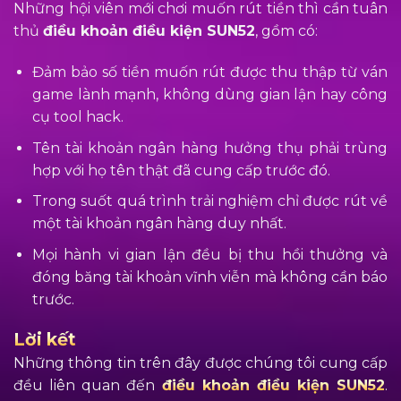
Những hội viên mới chơi muốn rút tiền thì cần tuân
thủ
điều khoản điều kiện SUN52
, gồm có:
Đảm bảo số tiền muốn rút được thu thập từ ván
game lành mạnh, không dùng gian lận hay công
cụ tool hack.
Tên tài khoản ngân hàng hưởng thụ phải trùng
hợp với họ tên thật đã cung cấp trước đó.
Trong suốt quá trình trải nghiệm chỉ được rút về
một tài khoản ngân hàng duy nhất.
Mọi hành vi gian lận đều bị thu hồi thưởng và
đóng băng tài khoản vĩnh viễn mà không cần báo
trước.
Lời kết
Những thông tin trên đây được chúng tôi cung cấp
đều liên quan đến
điều khoản điều kiện SUN52
.