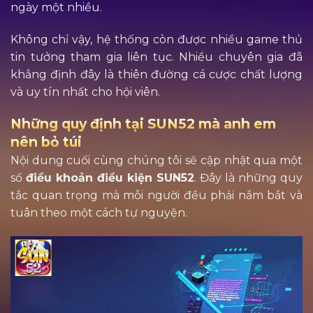
ngày một nhiều.
Không chỉ vậy, hệ thống còn được nhiều game thủ
tin tưởng tham gia liên tục. Nhiều chuyên gia đã
khẳng định đây là thiên đường cá cược chất lượng
và uy tín nhất cho hội viên.
Những quy định tại SUN52 mà anh em
nên bỏ túi
Nội dung cuối cùng chúng tôi sẽ cập nhật qua một
số
điều khoản điều kiện SUN52
. Đây là những quy
tắc quan trọng mà mỗi người đều phải nắm bắt và
tuân theo một cách tự nguyện.