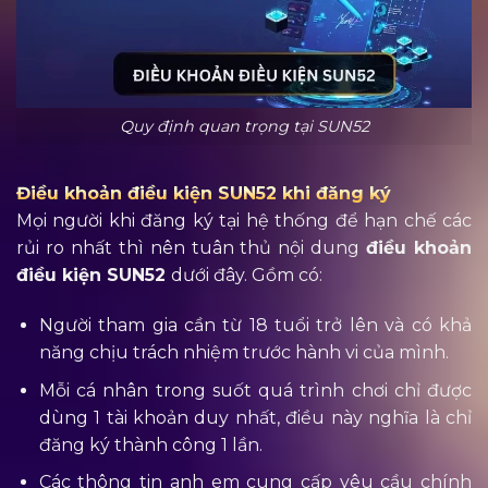
Quy định quan trọng tại SUN52
Điều khoản điều kiện SUN52 khi đăng ký
Mọi người khi đăng ký tại hệ thống để hạn chế các
rủi ro nhất thì nên tuân thủ nội dung
điều khoản
điều kiện SUN52
dưới đây. Gồm có:
Người tham gia cần từ 18 tuổi trở lên và có khả
năng chịu trách nhiệm trước hành vi của mình.
Mỗi cá nhân trong suốt quá trình chơi chỉ được
dùng 1 tài khoản duy nhất, điều này nghĩa là chỉ
đăng ký thành công 1 lần.
Các thông tin anh em cung cấp yêu cầu chính