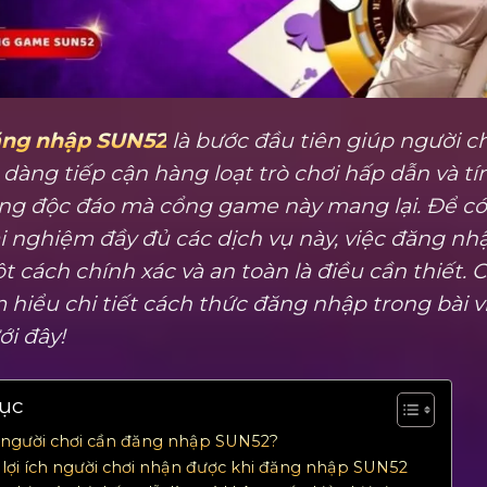
ng nhập SUN52
là bước đầu tiên giúp người c
 dàng tiếp cận hàng loạt trò chơi hấp dẫn và tí
ng độc đáo mà cổng game này mang lại. Để có
ải nghiệm đầy đủ các dịch vụ này, việc đăng nh
t cách chính xác và an toàn là điều cần thiết.
m hiểu chi tiết cách thức đăng nhập trong bài v
ới đây!
lục
o người chơi cần đăng nhập SUN52?
lợi ích người chơi nhận được khi đăng nhập SUN52