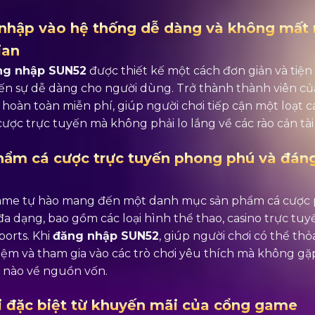
nhập vào hệ thống dễ dàng và không mất 
gian
ng nhập SUN52
được thiết kế một cách đơn giản và tiện l
n sự dễ dàng cho người dùng. Trở thành thành viên củ
hoàn toàn miễn phí, giúp người chơi tiếp cận một loạt c
cược trực tuyến mà không phải lo lắng về các rào cản tài
hẩm cá cược trực tuyến phong phú và đáng
me tự hào mang đến một danh mục sản phẩm cá cược
a dạng, bao gồm các loại hình thể thao, casino trực tuyế
ports. Khi
đăng nhập SUN52
, giúp người chơi có thể thỏ
hiệm và tham gia vào các trò chơi yêu thích mà không gặ
 nào về nguồn vốn.
i đặc biệt từ khuyến mãi của cổng game