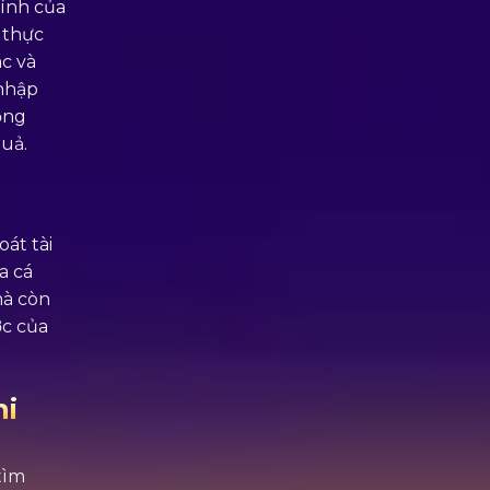
ính của
 thực
ác và
 nhập
ộng
quả.
oát tài
a cá
mà còn
ợc của
hi
tìm