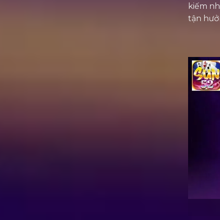
kiếm nhữ
tận hưở