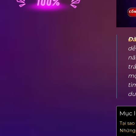
Đă
dễ
nă
tr
mộ
tì
dư
Mục 
Tại sa
Những 