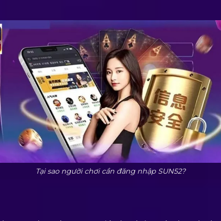
Tại sao người chơi cần đăng nhập SUN52?