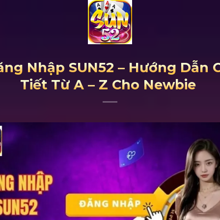
ăng Nhập SUN52 – Hướng Dẫn C
Tiết Từ A – Z Cho Newbie