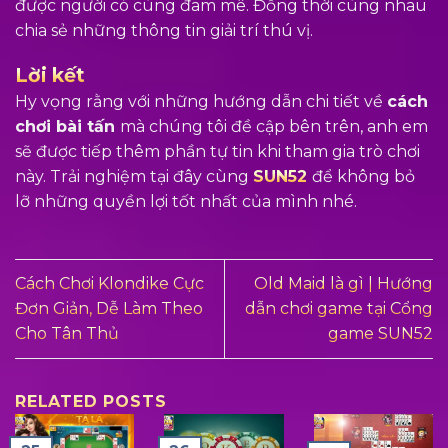
được người có cùng đam mê. Đồng thời cùng nhau
chia sẻ những thông tin giải trí thú vị.
Lời kết
Hy vọng rằng với những hướng dẫn chi tiết về
cách
chơi bài tấn
mà chúng tôi đề cập bên trên, anh em
sẽ được tiếp thêm phần tự tin khi tham gia trò chơi
này. Trải nghiệm tại đây cùng
SUN52
để không bỏ
lỡ những quyền lợi tốt nhất của mình nhé.
Cách Chơi Klondike Cực
Old Maid là gì | Hướng
Đơn Giản, Dễ Làm Theo
dẫn chơi game tại Cổng
Cho Tân Thủ
game SUN52
RELATED POSTS