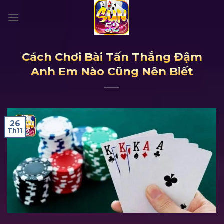
Chuyển
đến
nội
dung
Cách Chơi Bài Tấn Thắng Đậm
Anh Em Nào Cũng Nên Biết
26
Th11