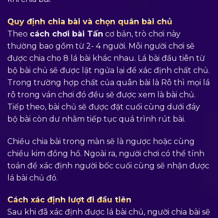
Quy định chia bài và chọn quân bài chủ
Theo
cách chơi bài Tấn
cơ bản, trò chơi này
thường bao gồm từ 2- 4 người. Mỗi người chơi sẽ
được chia cho 8 lá bài khác nhau. Lá bài đầu tiên từ
bộ bài chủ sẽ được lật ngửa lại để xác định chất chủ.
Trong trường hợp chất của quân bài là Rô thì mọi lá
rô trong ván chơi đó đều sẽ được xem là bài chủ.
Tiếp theo, bài chủ sẽ được đặt cuối cùng dưới đáy
bộ bài còn dư nhằm tiếp tục quá trình rút bài.
Chiều chia bài trong màn sẽ là ngược hoặc cùng
chiều kim đồng hồ. Ngoài ra, người chơi có thể tính
toán để xác định người bốc cuối cùng sẽ nhận được
lá bài chủ đó.
Cách xác định lượt đi đầu tiên
Sau khi đã xác định được lá bài chủ, người chia bài sẽ