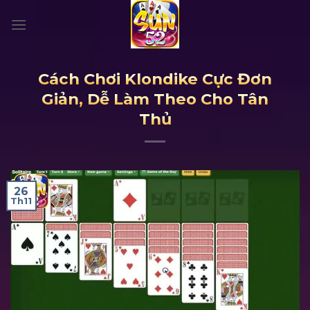
Chuyển
đến
nội
dung
Cách Chơi Klondike Cực Đơn
Giản, Dễ Làm Theo Cho Tân
Thủ
26
Th11