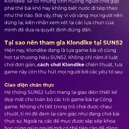
Klondike. Sẽ có những tình huống người chơi gặp
phải thế bài khó hay không biết nước đi tiếp theo
như thế nào. Bởi vậy, thay vì vội vàng mọi người nên
dừng lại, kiên nhẫn xem xét lại các lựa chọn của
mình để đưa ra quyết định đúng đắn.
Tại sao nên tham gia Klondike tại SUN52
Hiện nay, Klondike đang là tựa game bài vô cùng
hot tại thương hiệu SUN52. Không chỉ nằm ở luật
chơi đơn giản,
cách chơi Klondike
chiến thuật, tựa
game này còn thu hút mọi người bởi các yếu tố sau:
Giao diện chân thực
Hệ thống SUN52 luôn mang lại giao diện thiết kế
đẹp mắt cho toàn bộ các trò game bài tại Cổng
game. Những chi tiết trong trò chơi được chau
chuốt, tỉ mỉ để đem lại cảm giác như đang chơi bài
thực sự. Ngoài ra, các đề mục được sắp xếp khoa
học cũng giúp người mới có thể tiếp cận dễ dàng