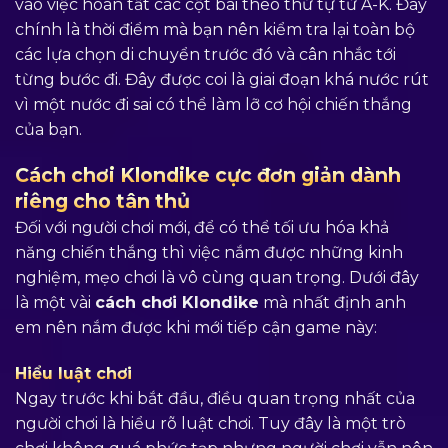
vào việc hoàn tất các cột bài theo thứ tự từ A-K. Đây
chính là thời điểm mà bạn nên kiểm tra lại toàn bộ
các lựa chọn di chuyển trước đó và cân nhắc tới
từng bước đi. Đây được coi là giai đoạn khá nước rút
vì một nước đi sai có thể làm lỡ cơ hội chiến thắng
của bạn.
Cách chơi Klondike cực đơn giản dành
riêng cho tân thủ
Đối với người chơi mới, để có thể tối ưu hóa khả
năng chiến thắng thì việc nắm được những kinh
nghiệm, mẹo chơi là vô cùng quan trọng. Dưới đây
là một vài
cách chơi Klondike
mà nhất định anh
em nên nắm được khi mới tiếp cận game này:
Hiểu luật chơi
Ngay trước khi bắt đầu, điều quan trọng nhất của
người chơi là hiểu rõ luật chơi. Tuy đây là một trò