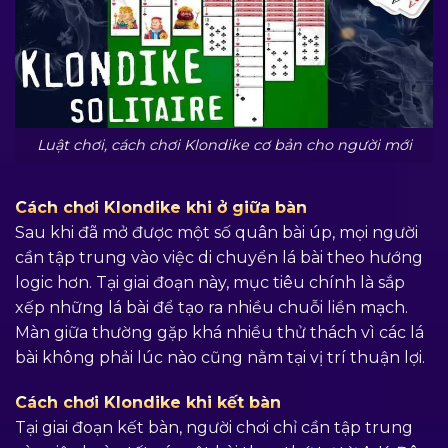
Luật chơi, cách chơi Klondike cơ bản cho người mới
Cách chơi Klondike khi ở giữa bàn
Sau khi đã mở được một số quân bài úp, mọi người
cần tập trung vào việc di chuyển lá bài theo hướng
logic hơn. Tại giai đoạn này, mục tiêu chính là sắp
xếp những lá bài để tạo ra nhiều chuỗi liền mạch.
Màn giữa thường gặp khá nhiều thử thách vì các lá
bài không phải lúc nào cũng nằm tại vị trí thuận lợi.
Cách chơi Klondike khi kết bàn
Tại giai đoạn kết bàn, người chơi chỉ cần tập trung