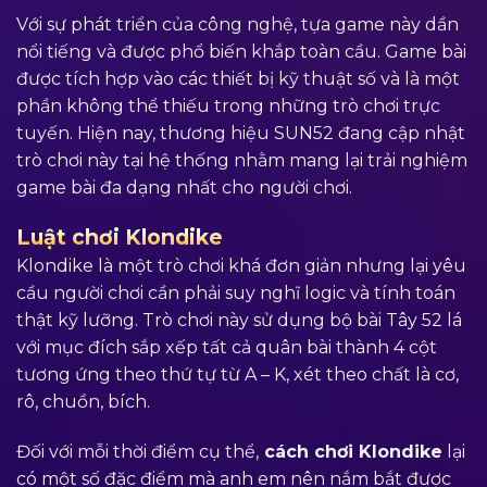
Với sự phát triển của công nghệ, tựa game này dần
nổi tiếng và được phổ biến khắp toàn cầu. Game bài
được tích hợp vào các thiết bị kỹ thuật số và là một
phần không thể thiếu trong những trò chơi trực
tuyến. Hiện nay, thương hiệu SUN52 đang cập nhật
trò chơi này tại hệ thống nhằm mang lại trải nghiệm
game bài đa dạng nhất cho người chơi.
Luật chơi Klondike
Klondike là một trò chơi khá đơn giản nhưng lại yêu
cầu người chơi cần phải suy nghĩ logic và tính toán
thật kỹ lưỡng. Trò chơi này sử dụng bộ bài Tây 52 lá
với mục đích sắp xếp tất cả quân bài thành 4 cột
tương ứng theo thứ tự từ A – K, xét theo chất là cơ,
rô, chuồn, bích.
Đối với mỗi thời điểm cụ thể,
cách chơi Klondike
lại
có một số đặc điểm mà anh em nên nắm bắt được